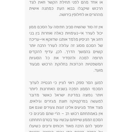
או אחד מהם לפני תחילת הקשר וזאת לצד
הרכוש שיקבלו בבוא העת כמתנה אישית
מההורים או לחילופין בירושה
.
אין זה סוד שהשיח סביב חתימה על הסכם ממון
יכול לעורר אי
–
נעימויות כאלה ואחרות בין בני
הזוג אך הניסיון מלמד אותנו שדווקא אי
–
עריכה
של הסכם מסוג זה עלולה לעורר הרבה יותר
קשיים בהמשך הדרך
.
לכן
,
עדיף להקדים
תרופה למכה ולהסדיר את כל הסוגיות
המשפטיות הכרוכות בחלוקת הרכוש מבעוד
מועד
.
למען הסר ספק ראוי לציין כי הנטייה לערוך
הסכמי הממון הפכה בשנים האחרונות ליותר
ויותר נפוצה במדינת ישראל כאשר מדובר
למעשה בפרקטיקה חוצת מגזרים וגילאים
.
מצד אחד מגיעים אלינו זוגות צעירים שגם אם
אין באמתחתם רכוש רב – הרי שהם מבינים כי
הסכם הממון שייחתם עכשיו עוד בטרם התחתנו
יחסוך להם הרבה מאוד ויכוחים וריבים כשיעלו