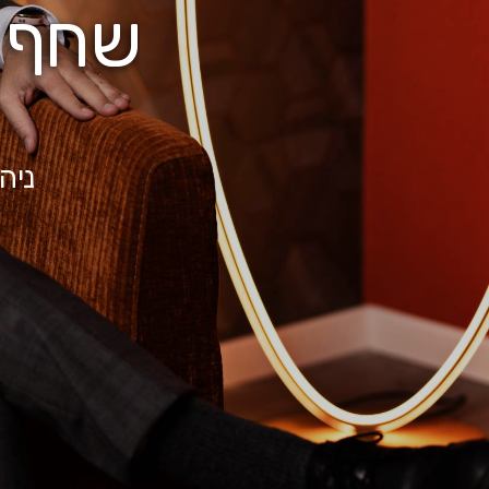
שחף ו
נ
י
ה