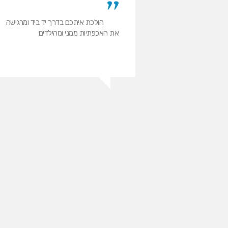
תי אתכם לפני
הולכת איתכם בדרך יד ביד ומרגישה
אב של הגירושין שלי…
את האכפתיות ממני ומהילדים