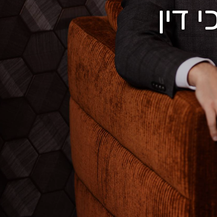
 דין
י
י
ם