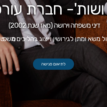
שות'- חברת עורכי
דיני משפחה וירושה (מאז שנת 2002)
ו
ל
מ
ש
א
ו
מ
ת
ן
ל
ג
י
ר
ו
ש
י
ן
ו
י
י
צ
ו
ג
ב
ה
ל
י
כ
י
ם
מ
ש
פ
ט
לתיאום פגישה