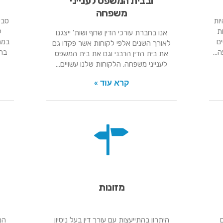
ובבית המשפט לענייני
משפחה
ות
סבי
ת
ל
אנו בחברת עורכי הדין שחף ושות' ייצגנו
ים
במח
לאורך השנים אלפי לקוחות אשר פקדו גם
ה…
בהת
את בית הדין הרבני וגם את בית המשפט
לענייני משפחה. הלקוחות שלנו עשויים…
קרא עוד »
מזונות
היתרון בהתייעצות עם עורך דין בעל ניסיון
המ