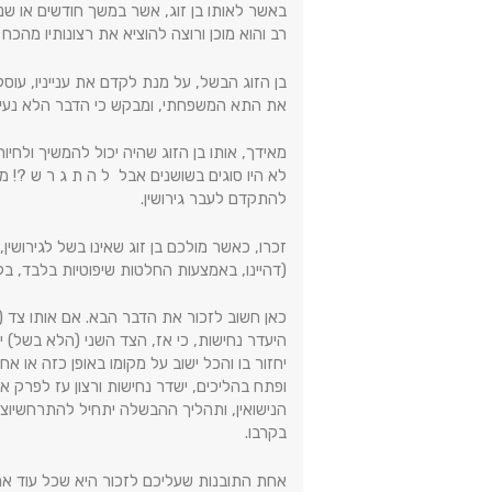
באשר לאותו בן זוג, אשר במשך חודשים או ש
רב והוא מוכן ורוצה להוציא את רצונותיו מהכח 
בן הזוג הבשל, על מנת לקדם את ענייניו, עו
את התא המשפחתי, ומבקש כי הדבר הלא נעים
מאידך, אותו בן הזוג שהיה יכול להמשיך ולחיו
לא היו סוגים בשושנים אבל ל ה ת ג ר ש ?! מ
להתקדם לעבר גירושין.
זכרו, כאשר מולכם בן זוג שאינו בשל לגירושי
(דהיינו, באמצעות החלטות שיפוטיות בלבד, ב
כאן חשוב לזכור את הדבר הבא. אם אותו צד (ה
היעדר נחישות, כי אז, הצד השני (הלא בשל) י
יחזור בו והכל ישוב על מקומו באופן כזה או 
ופתח בהליכים, ישדר נחישות ורצון עז לפרק א
הנישואין, ותהליך ההבשלה יתחיל להתרחשיוצר
בקרבו.
אחת התובנות שעליכם לזכור היא שכל עוד אחד 