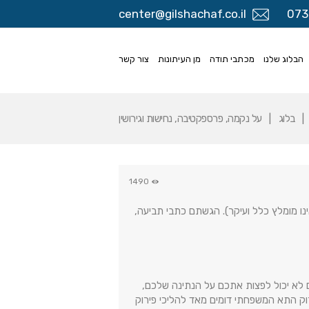
center@gilshachaf.co.il
073
הבלוג שלנו
מכתבי תודה
מן העיתונות
צור קשר
בלוג
על נקמה, פרספקטיבה, נחישות וגירושין
1490
ו מומלץ כלל ועיקר). הגשתם כתבי תביעה,
 לא יכול לפצות אתכם על הנתינה שלכם,
וק התא המשפחתי דומים מאד להליכי פירוק