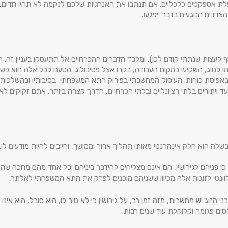
אספקטים כלכליים. אם תנתבו את האנרגיות שלכם לנקמה לא תהיו חדים, לא 
צדדים הנוגעים בדבר ייפגעו.
וף לעצות שנתתי קודם לכן), ומלבד הדברים ההכרחיים אל תתעסקו בעניין זה. 
ו לחוג, השקיעו במקום העבודה, בקרו אצל פסיכולוג. הטעם לכל אלה הוא פש
ו באפיסת כוחות. העיסוק המחשבתי בפירוק התא המשפחתי, בסיבותיו ובהשלכות
עד ויתורים בלתי רציונליים ובלתי הכרחיים, הדרך קצרה ביותר. אתם זקוקים לאנ
הבשלה הוא חלק אינהרנטי מאותו תהליך ארוך וממושך, וחייבים להיות מודעים ל
ם כי פניהם לגירושין, הם אינם מצליחים להידבר ביניהם וכל אחד מהם מחכה ש
לוונטי לזוגות אלה מכיוון ששניהם מוכנים לפרק את התא המשפחתי לאלתר.
י הזוג יש מחשבות, מזה זמן רב, על גירושין כי לא טוב לו, הוא סובל, הוא אינ
ים פגומה וקלוקלת עוד שנים רבות.