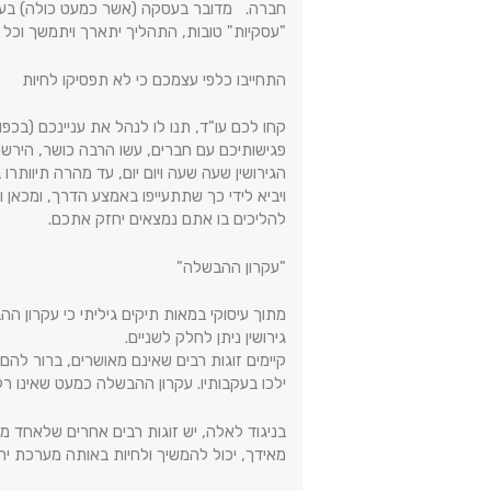
חברה. מדובר בעסקה (אשר כמעט כולה) בעלת 
"עסקיות" טובות, התהליך יתארך ויתמשך וכל ה
התחייבו כלפי עצמכם כי לא תפסיקו לחיות
קחו לכם עו"ד, תנו לו לנהל את עניינכם (בכפ
פגישותיכם עם חברים, עשו הרבה כושר, הירשמ
הגירושין שעה שעה ויום יום, עד מהרה תיוותר
ויביא לידי כך שתתעייפו באמצע הדרך, ומכאן ו
להליכים בו אתם נמצאים יחזק אתכם.
"עקרון ההבשלה"
מתוך עיסוקי במאות תיקים גיליתי כי עקרון ה
גירושין ניתן לחלק לשניים.
קיימים זוגות רבים שאינם מאושרים, ברור לה
ילכו בעקבותיו. עקרון ההבשלה כמעט שאינו ר
בניגוד לאלה, יש זוגות רבים אחרים שלאחד מבנ
מאידך, יכול להמשיך ולחיות באותה מערכת יחס