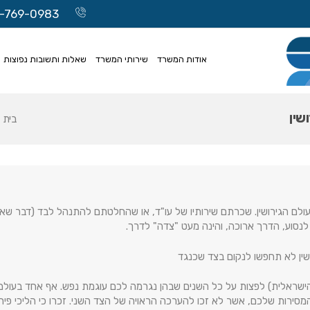
-769-0983
אודות המשרד
שירותי המשרד
שאלות ותשובות נפוצות
שין
בית
לם הגירושין. שכרתם שירותיו של עו"ד, או שהחלטתם להתנהל לבד (דבר שאינ
סוע, הדרך ארוכה, והינה מעט "צדה" לדרך.
שין לא תחפשו לנקום בצד שכנגד
 הישראלית) לפצות על כל השנים שבהן נגרמה לכם עוגמת נפש. אף אחד בעולם
ירות שלכם, אשר לא זכו להערכה הראויה של הצד השני. זכרו כי הליכי פיר