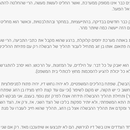
נים כבר אינו מסופק ממערכת, ואשר החליט לעשות מעשה, הרי שהחלטה להתג
אל הפועל.
סק כבר חודשים בבדיקה, בהתייעצויות, במחקר ובהתלבטויות, וכאשר הוא מחלי
 הזה ייעשה כמה שיותר מהר.
ת באותה מערכת יחסים קלוקלת, ברגע שהוא מקבל את כתבי התביעה, הרי שעולמו 
ה פתאום. אותו בן זוג מתחיל לעבור תהליך של הבשלה רק עם פתיחת ההליכים נ
ן, הוא יאבק על כל דבר: על הילדים, על המזונות, על הרכוש; הוא יסרב להתג
לא כל יכולת להגיע להסכמות מחוץ לכותלי בית המשפט).
בשל), שפתח בהליכים המשפטיים, לא יהיה נחוש דיו, יהיה פתוח למניפולציות 
חשוב כי יש תקווה, יש מקום לשיפור (וכי עם עוד קצת לחץ מצידו בן הזוג ש
אחר) ותחילת תהליך ההבשלה תידחה אצלו לפרק זמן נוסף. בעצם, אני מבקש לו
ת התא המשפחתי, ולא יותיר ספקות בליבו של הצד השני, אז, ורק אז, הצד השני
 ומקדם את תהליך ההבשלה אצל בן הזוג, תהליך שהוא חייב לעוברו על מנת ש
הצדדים אינו בשל דיו לגירושין, הם לא יתבצעו או שיתעכבו מאד. רק אם שני 