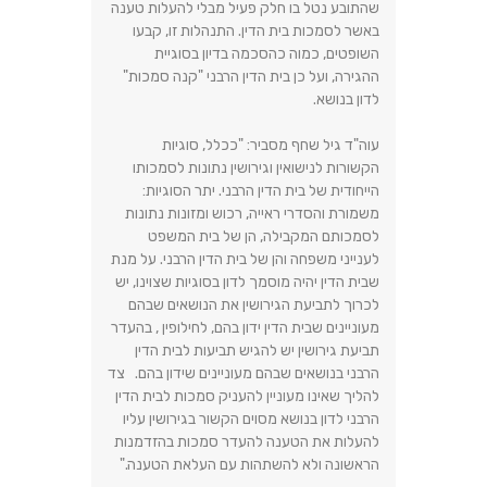
שהתובע נטל בו חלק פעיל מבלי להעלות טענה
באשר לסמכות בית הדין. התנהלות זו, קבעו
השופטים, כמוה כהסכמה בדיון בסוגיית
ההגירה, ועל כן בית הדין הרבני "קנה סמכות"
לדון בנושא.
עוה"ד גיל שחף מסביר: "ככלל, סוגיות
הקשורות לנישואין וגירושין נתונות לסמכותו
הייחודית של בית הדין הרבני. יתר הסוגיות:
משמורת והסדרי ראייה, רכוש ומזונות נתונות
לסמכותם המקבילה, הן של בית המשפט
לענייני משפחה והן של בית הדין הרבני. על מנת
שבית הדין יהיה מוסמך לדון בסוגיות שצוינו, יש
לכרוך לתביעת הגירושין את הנושאים שבהם
מעוניינים שבית הדין ידון בהם, לחילופין , בהעדר
תביעת גירושין יש להגיש תביעות לבית הדין
הרבני בנושאים שבהם מעוניינים שידון בהם. צד
להליך שאינו מעוניין להעניק סמכות לבית הדין
הרבני לדון בנושא מסוים הקשור בגירושין עליו
להעלות את הטענה להעדר סמכות בהזדמנות
הראשונה ולא להשתהות עם העלאת הטענה."