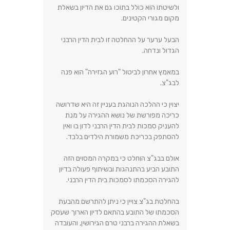
ולשיטתו הוא כולל בתוכו גם את הדיון בשאלת
מקום מגורי הקטינים.
הבעל ערער על ההחלטה זו לבית הדין הרבני
הגדול ונדחה.
במאמץ אחרון לביטול "רוע הגזירה" הוא פנה
לבג"צ.
יצוין כי ההלכה הנוהגת בעניין זה היא שדרושה
כריכה מפורשת של נושא ההגירה על מנת
להעניק סמכות לבית הדין הרבני לדון בו ואין
להסתפק בכריכת משמורת הילדים בלבד.
אולם בבג"צ הוחלט כי במקרה המסוים הזה
התובע הביע בהתנהגות ובשיתוף פעולה בדיון
להגירה הסכמתו לסמכות בית הדין הרבני.
בהחלטת בג"צ צויין כי ניתן להתרשם מהבעת
הסכמתו של התובע בהתאם לדיון הארוך שעסק
בשאלת ההגירה ברבני טרם הגירושין, והעובדה