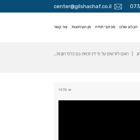
center@gilshachaf.co.il
073
הבלוג שלנו
מכתבי תודה
מן העיתונות
צור קשר
וג
האם ליורשים על פי דין זכויות גם כלפי חובות...
1478